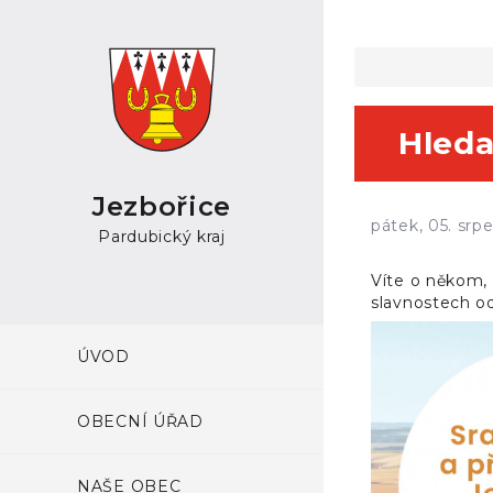
Hleda
Jezbořice
pátek, 05. srp
Pardubický kraj
Víte o někom, 
slavnostech od
ÚVOD
OBECNÍ ÚŘAD
NAŠE OBEC