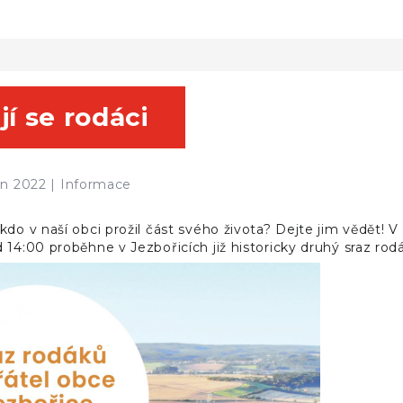
jí se rodáci
en 2022 |
Informace
kdo v naší obci prožil část svého života? Dejte jim vědět! 
 14:00 proběhne v Jezbořicích již historicky druhý sraz rod