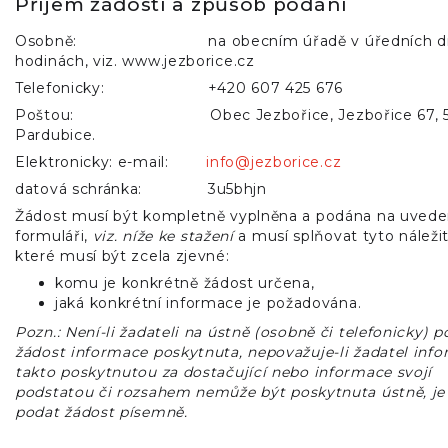
Příjem žádostí a způsob podání
Osobně: na obecním úřadě v úředních dn
hodinách, viz. www.jezborice.cz
Telefonicky: +420 607 425 676
Poštou: Obec Jezbořice, Jezbořice 67, 5
Pardubice.
Elektronicky: e-mail:
info@jezborice.cz
datová schránka: 3u5bhjn
Žádost musí být kompletně vyplněna a podána na uve
formuláři,
viz. níže ke stažení
a musí splňovat tyto náležit
které musí být zcela zjevné:
komu je konkrétně žádost určena,
jaká konkrétní informace je požadována.
Pozn.: Není-li žadateli na ústně (osobně či telefonicky) 
žádost informace poskytnuta, nepovažuje-li žadatel info
takto poskytnutou za dostačující nebo informace svojí
podstatou či rozsahem nemůže být poskytnuta ústně, je
podat žádost písemně.