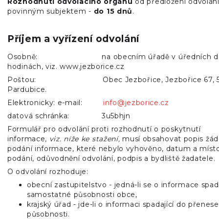
Rozhodnutí odvolacího orgánu
od předložení odvolán
povinným subjektem -
do 15 dnů
.
Příjem a vyřízení odvolání
Osobně: na obecním úřadě v úředních dn
hodinách, viz. www.jezborice.cz
Poštou: Obec Jezbořice, Jezbořice 67, 5
Pardubice.
Elektronicky: e-mail:
info@jezborice.cz
datová schránka: 3u5bhjn
Formulář pro odvolání proti rozhodnutí o poskytnutí
informace,
viz. níže ke stažení,
musí obsahovat popis žád
podání informace, které nebylo vyhověno, datum a míst
podání, odůvodnění odvolání, podpis a bydliště žadatele.
O odvolání rozhoduje:
obecní zastupitelstvo - jedná-li se o informace spad
samostatné působnosti obce,
krajský úřad - jde-li o informaci spadající do přenes
působnosti.