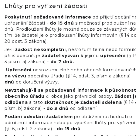
Lhůty pro vyřízení žádosti
Poskytnutí požadované informace
od přijetí podání 
upřesnění žádosti -
do 15 dnů
s možností prodloužení na
dnů. Prodloužení lhůty je možné pouze ze závažných dů
tím, že žadatel je o prodloužení lhůty informován (§ 14 ods
20 odst. 3 zákona).
Je-li
žádost nekompletní
, nesrozumitelná nebo formul
příliš obecně, je
žadatel vyzván k
jejímu
upřesnění
(§ 1
3 písm. a) zákona) -
do 7 dnů.
Upřesnění
nesrozumitelné nebo obecně formulované
ž
na výzvu
obecního úřadu (§ 14, odst. 3, písm.a zákona) -
dnů
od doručení výzvy.
Nevztahují-li se požadované informace k působnost
obecního úřadu
či obce jako právnické osoby,
žádost j
odložena
a tato
skutečnost je žadateli sdělena
(§ 14 
písm. b) zákona) -
do 3 dnů
od odložení.
Podání odvolání žadatelem
po obdržení rozhodnutí o
odmítnutí informace nebo po vypršení lhůty pro vyřízení
(§ 16, odst. 2 zákona) -
do 15 dnů
.