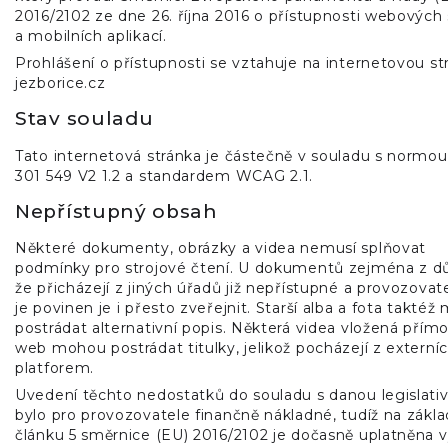
2016/2102 ze dne 26. října 2016 o přístupnosti webových
a mobilních aplikací.
Prohlášení o přístupnosti se vztahuje na internetovou st
jezborice.cz
Stav souladu
Tato internetová stránka je částečně v souladu s normo
301 549 V2 1.2 a standardem WCAG 2.1.
Nepřístupný obsah
Některé dokumenty, obrázky a videa nemusí splňovat
podmínky pro strojové čtení. U dokumentů zejména z d
že přicházejí z jiných úřadů již nepřístupné a provozova
je povinen je i přesto zveřejnit. Starší alba a fota takté
postrádat alternativní popis. Některá videa vložená přím
web mohou postrádat titulky, jelikož pocházejí z externí
platforem.
Uvedení těchto nedostatků do souladu s danou legislati
bylo pro provozovatele finančně nákladné, tudíž na zákl
článku 5 směrnice (EU) 2016/2102 je dočasně uplatněna 