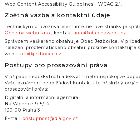
Web Content Accessibility Guidelines - WCAG 2.1.
Zpětná vazba a kontaktní údaje
Technickým provozovatelem internetové stránky je spol
Obce na webu s.r.o.
, kontakt:
info@obcenawebu.cz
Správcem veškerého obsahu je Obec Jezbořice. V přípa
nalezení problematického obsahu, prosíme kontaktujte 
webu
info@jezborice.cz
.
Postupy pro prosazování práva
V případě neposkytnutí adekvátní nebo uspokojivé odpo
Vaše oznámení nebo žádost kontaktujte příslušný orgán
prosazování práva:
Digitální a informační agentura
Na Vápence 915/14
130 00 Praha 3
E-mail:
pristupnost@dia.gov.cz