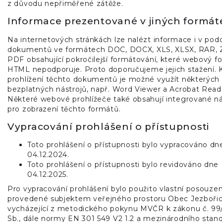
z důvodu nepřiměřené zátěže.
Informace prezentované v jiných formát
Na internetových stránkách lze nalézt informace i v pod
dokumentů ve formátech DOC, DOCX, XLS, XLSX, RAR, 
PDF obsahující pokročilejší formátování, které webový f
HTML nepodporuje. Proto doporučujeme jejich stažení. 
prohlížení těchto dokumentů je možné využít některých
bezplatných nástrojů, např. Word Viewer a Acrobat Read
Některé webové prohlížeče také obsahují integrované ná
pro zobrazení těchto formátů.
Vypracování prohlášení o přístupnosti
Toto prohlášení o přístupnosti bylo vypracováno dn
04.12.2024.
Toto prohlášení o přístupnosti bylo revidováno dne
04.12.2025.
Pro vypracování prohlášení bylo použito vlastní posouzen
provedené subjektem veřejného prostoru Obec Jezboři
vycházející z metodického pokynu MVČR k zákonu č. 99
Sb., dále normy EN 301 549 V2 1.2 a mezinárodního stan