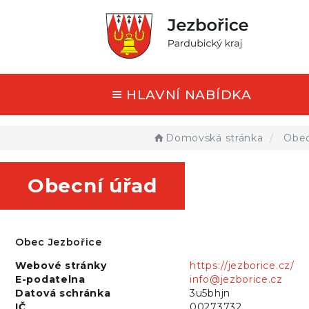
HLAVNÍ NABÍDKA
Domovská stránka
Obec
Obecní úřad
Obec Jezbořice
Webové stránky
https://jezborice.cz/
E-podatelna
info@jezborice.cz
Datová schránka
3u5bhjn
IČ
00273732