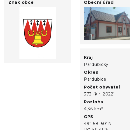
Znak obce
Obecní úřad
Kraj
Pardubický
Okres
Pardubice
Počet obyvatel
373 (k r. 2022)
Rozloha
4,36 km²
GPS
49° 58’ 50’’N
15° 41’ 41’’E