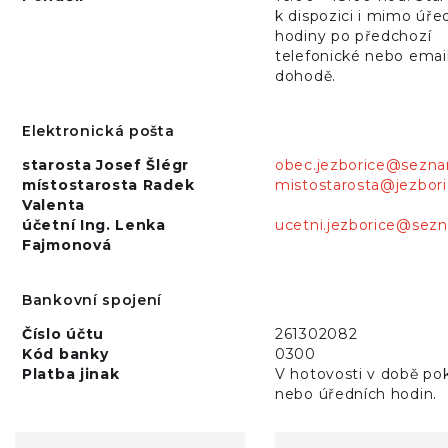
k dispozici i mimo úře
hodiny po předchozí
telefonické nebo emai
dohodě.
Elektronická pošta
starosta Josef Šlégr
obec.jezborice@sezn
místostarosta Radek
mistostarosta@jezbori
Valenta
účetní Ing. Lenka
ucetni.jezborice@sez
Fajmonová
Bankovní spojení
Číslo účtu
261302082
Kód banky
0300
Platba jinak
V hotovosti v době po
nebo úředních hodin.