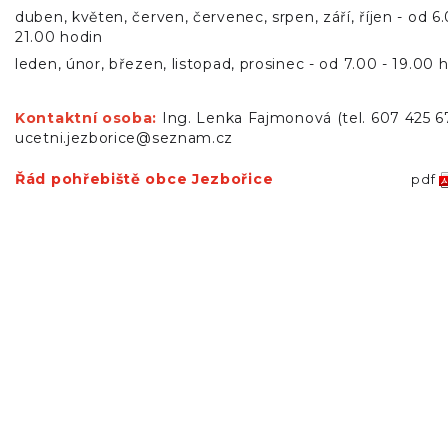
duben, květen, červen, červenec, srpen, září, říjen -
od 6.
21.00 hodin
leden, únor, březen, listopad, prosinec -
od 7.00 - 19.00 
Kontaktní osoba:
Ing. Lenka Fajmonová
(tel. 607 425 6
ucetni.jezborice@seznam.cz
Řád pohřebiště obce Jezbořice
pdf