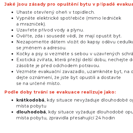
Jaké jsou zásady pro opuštění bytu v p
ř
ípadě evaku
Uhaste otevřený oheň v topidlech.
Vypněte elektrické spotřebiče (mimo ledniček
a mrazniček).
Uzavřete přívod vody a plynu.
Ověřte, zda i sousedé vědí, že mají opustit byt.
Nezapomeňte dětem vložit do kapsy oděvu cedulk
se jménem a adresou.
Kočky a psy si vezměte s sebou v uzavřených schr
Exotická zvířata, která přežijí delší dobu, nechejte 
zásobte je před odchodem potravou.
Vezměte evakuační zavazadlo, uzamkněte byt, na 
dejte oznámení, že jste byt opustili a dostavte
se na určené místo.
Podle doby trvání se evakuace realizuje jako:
krátkodobá
, kdy situace nevyžaduje dlouhodobé o
místa pobytu
dlouhodobá
, kdy situace vyžaduje dlouhodobé opu
místa pobytu, zpravidla přesahující 24 hodin