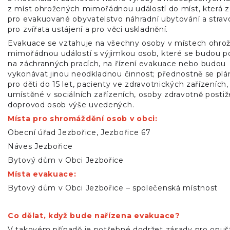
z míst ohrožených mimořádnou událostí do míst, která za
pro evakuované obyvatelstvo náhradní ubytování a strav
pro zvířata ustájení a pro věci uskladnění.
Evakuace se vztahuje na všechny osoby v místech ohro
mimořádnou událostí s výjimkou osob, které se budou po
na záchranných pracích, na řízení evakuace nebo budou
vykonávat jinou neodkladnou činnost; přednostně se plá
pro děti do 15 let, pacienty ve zdravotnických zařízeních
umístěné v sociálních zařízeních, osoby zdravotně postiž
doprovod osob výše uvedených.
Místa pro shromáždění osob v obci:
Obecní úřad Jezbořice, Jezbořice 67
Náves Jezbořice
Bytový dům v Obci Jezbořice
Místa evakuace:
Bytový dům v Obci Jezbořice – společenská místnost
Co dělat, když bude nařízena evakuace?
V takovém případě je potřebné dodržet zásady pro opuš