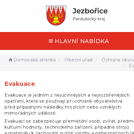
HLAVNÍ NABÍDKA
Domovská stránka
Obecní úřad
Ochrana obyva
Ev
Evakuace
Evakuace je jedním z nejúčinnějších a nejrozšířenějších
opatření, která se používají při ochraně obyvatelstva
před případnými následky hrozících nebo vzniklých
mimořádných událostí.
Evakuací se zabezpečuje přemístění osob, zvířat, předm
kulturní hodnoty, technického zařízení, případně strojů
a materiálu k zachování nutné výroby a nebezpečných l