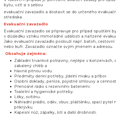
bytu, vzít si s sebou
evakuační zavazadlo a dostavit se do určeného evakuač
střediska.
Evakuační zavazadlo
Evakuační zavazadlo se připravuje pro případ opuštění b
v důsledku vzniku mimořádné události a nařízené evaku
Jako evakuační zavazadlo poslouží např. batoh, cestovní
nebo kufr. Zavazadlo označte svým jménem a adresou.
Obsahuje zejména:
Základní trvanlivé potraviny, nejlépe v konzervách,
zabalený chléb a
hlavně pitnou vodu.
Předměty denní potřeby, jídelní misku a příbor.
Osobní doklady, peníze, pojistné smlouvy a cennost
Přenosné rádio s rezervními bateriemi.
Toaletní a hygienické potřeby.
Léky, svítilnu.
Náhradní prádlo, oděv, obuv, pláštěnku, spací pytel
přikrývku.
Kapesní nůž, zápalky, šití a další drobnosti.