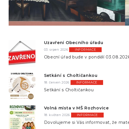
Uzavření Obecního úřadu
03. srpen 2026
INFORMACE
Obecní úřad bude v pondělí 03.08.202
technických důvodů uzavřen . V přípa
potřeby kontaktujte p. starostu Josef 
na tel. 777 728 900 . Děkujeme za
Setkání s Choltičankou
pochopení.
18. červen 2026
INFORMACE
Setkání s Choltičankou
Volná místa v MŠ Rozhovice
18. květen 2026
INFORMACE
Dovolujeme si Vás informovat, že mat
škola v Rozhovivích má aktuálně volná