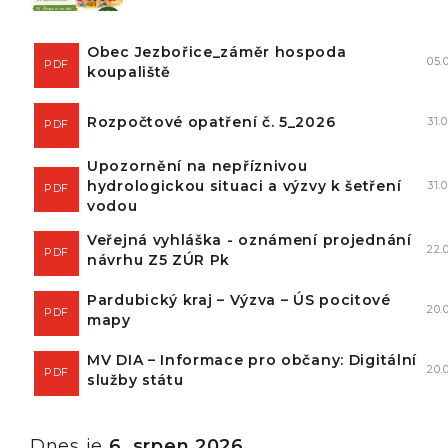
místa pro přijetí dětí. V příloze Vám
zasíláme leták s informacemi a rádi b
Obec Jezbořice_záměr hospoda
Vás tímto požádali o zveřejnění této
05.
PDF
koupaliště
informace. V případě zájmu se mohou
rodiče obrátit na paní ředitelku, která j
ráda poskytne bližší informace. Přede
Rozpočtové opatření č. 5_2026
31.
PDF
Vám velmi děkujeme za ochotu a
spolupráci. Předem Vám velmi děkuje
Upozornění na nepříznivou
ochotu a spolupráci.
hydrologickou situaci a výzvy k šetření
31.
PDF
vodou
Veřejná vyhláška - oznámení projednání
22.
PDF
návrhu Z5 ZÚR Pk
Pardubický kraj – Výzva – ÚS pocitové
20.
PDF
mapy
MV DIA – Informace pro občany: Digitální
20.
PDF
služby státu
Dnes je
6. srpen 2026