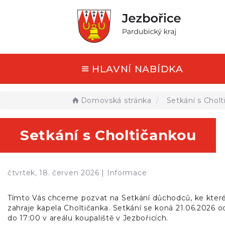
HLAVNÍ NABÍDKA
Domovská stránka
Setkání s Chol
Setkání s Choltičankou
čtvrtek, 18. červen 2026 |
Informace
Tímto Vás chceme pozvat na Setkání důchodců, ke kte
zahraje kapela Choltičanka. Setkání se koná 21.06.2026 o
do 17:00 v areálu koupaliště v Jezbořicích.