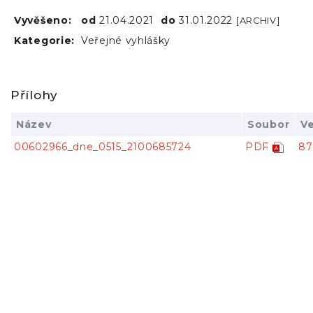
Vyvěšeno:
od
21.04.2021
do
31.01.2022
[ARCHIV]
Kategorie:
Veřejné vyhlášky
Přílohy
Název
Soubor
Ve
00602966_dne_0515_2100685724
PDF
87