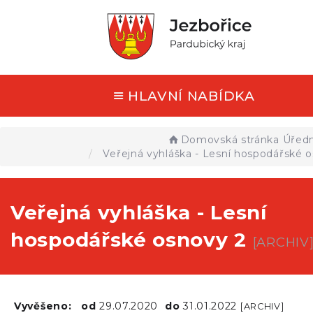
HLAVNÍ NABÍDKA
Domovská stránka
Úředn
Veřejná vyhláška - Lesní hospodářské 
Veřejná vyhláška - Lesní
hospodářské osnovy 2
[ARCHIV
Vyvěšeno:
od
29.07.2020
do
31.01.2022
[ARCHIV]