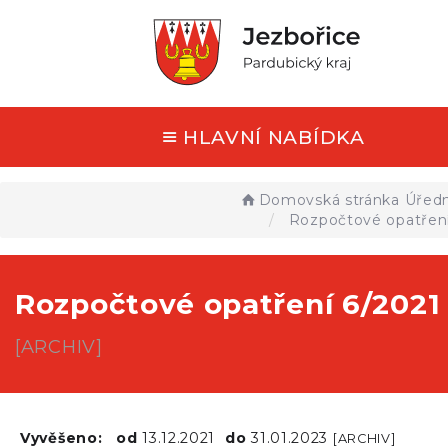
HLAVNÍ NABÍDKA
Domovská stránka
Úředn
Rozpočtové opatření
Rozpočtové opatření 6/2021
[ARCHIV]
Vyvěšeno:
od
13.12.2021
do
31.01.2023
[ARCHIV]