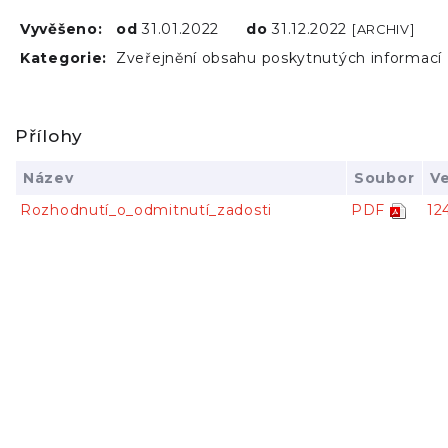
Vyvěšeno:
od
31.01.2022
do
31.12.2022
[ARCHIV]
Kategorie:
Zveřejnění obsahu poskytnutých informací
Přílohy
Název
Soubor
Ve
Rozhodnutí_o_odmitnutí_zadosti
PDF
12