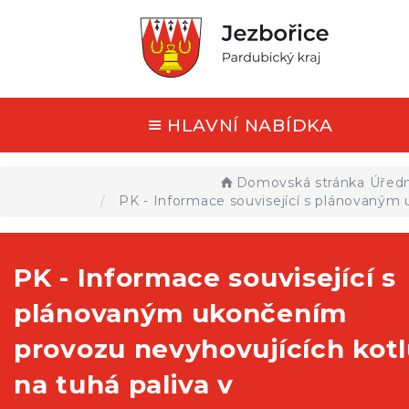
HLAVNÍ NABÍDKA
Domovská stránka
Úředn
PK - Informace související s plánovaným
PK - Informace související s
plánovaným ukončením
provozu nevyhovujících kot
na tuhá paliva v