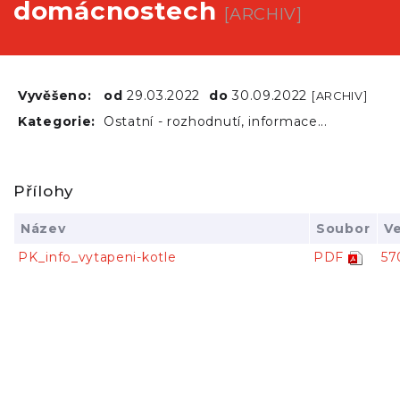
domácnostech
[ARCHIV]
Vyvěšeno:
od
29.03.2022
do
30.09.2022
[ARCHIV]
Kategorie:
Ostatní - rozhodnutí, informace...
Přílohy
Název
Soubor
Ve
PK_info_vytapeni-kotle
PDF
57