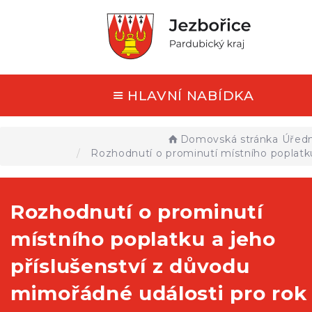
HLAVNÍ NABÍDKA
Domovská stránka
Úředn
Rozhodnutí o prominutí místního poplatku
Rozhodnutí o prominutí
místního poplatku a jeho
příslušenství z důvodu
mimořádné události pro rok