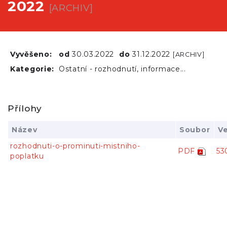
2022
[ARCHIV]
Vyvěšeno:
od
30.03.2022
do
31.12.2022
[ARCHIV]
Kategorie:
Ostatní - rozhodnutí, informace...
Přílohy
Název
Soubor
Ve
rozhodnuti-o-prominuti-mistniho-
PDF
53
poplatku