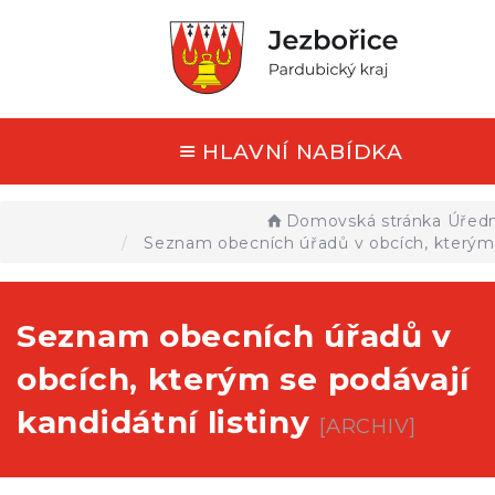
HLAVNÍ NABÍDKA
Domovská stránka
Úředn
Seznam obecních úřadů v obcích, kterým s
Seznam obecních úřadů v
obcích, kterým se podávají
kandidátní listiny
[ARCHIV]