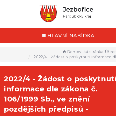
HLAVNÍ NABÍDKA
Domovská stránka
Úředn
2022/4 - Žádost o poskytnutí informace dl
2022/4 - Žádost o poskytnut
informace dle zákona č.
106/1999 Sb., ve znění
pozdějších předpisů -