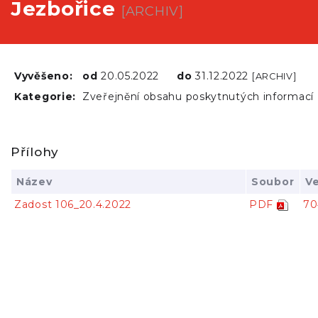
Jezbořice
[ARCHIV]
Vyvěšeno:
od
20.05.2022
do
31.12.2022
[ARCHIV]
Kategorie:
Zveřejnění obsahu poskytnutých informací
Přílohy
Název
Soubor
Ve
Zadost 106_20.4.2022
PDF
70