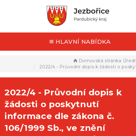
HLAVNÍ NABÍDKA
Domovská stránka
Úředn
2022/4 - Průvodní dopis k žádosti o posky
2022/4 - Průvodní dopis k
žádosti o poskytnutí
informace dle zákona č.
106/1999 Sb., ve znění