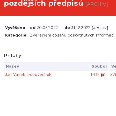
pozdějších předpisů
[ARCHIV]
Vyvěšeno:
od
20.05.2022
do
31.12.2022
[ARCHIV]
Kategorie:
Zveřejnění obsahu poskytnutých informací
Přílohy
Název
Soubor
Ve
Jan Vanek_odpoveď_pk
PDF
57