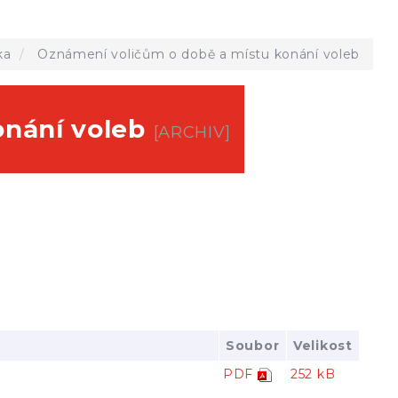
ka
Oznámení voličům o době a místu konání voleb
onání voleb
[ARCHIV]
Soubor
Velikost
PDF
252 kB