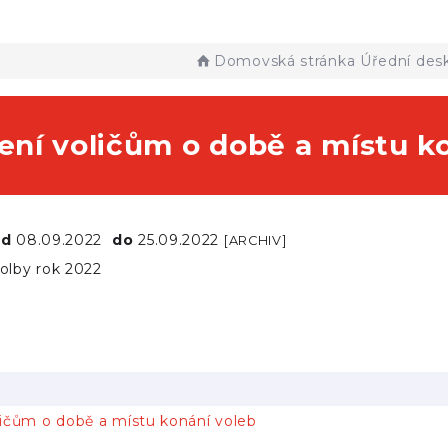
Domovská stránka
Úřední des
ní voličům o době a místu k
od
08.09.2022
do
25.09.2022
[ARCHIV]
olby rok 2022
ičům o době a místu konání voleb