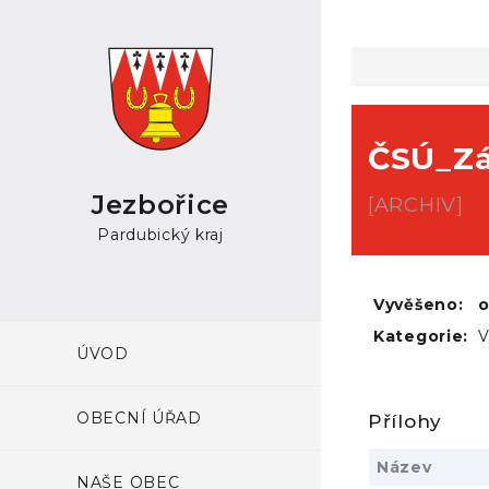
ČSÚ_Záp
Jezbořice
[ARCHIV]
Pardubický kraj
Vyvěšeno:
Kategorie:
V
ÚVOD
OBECNÍ ÚŘAD
Přílohy
Název
NAŠE OBEC