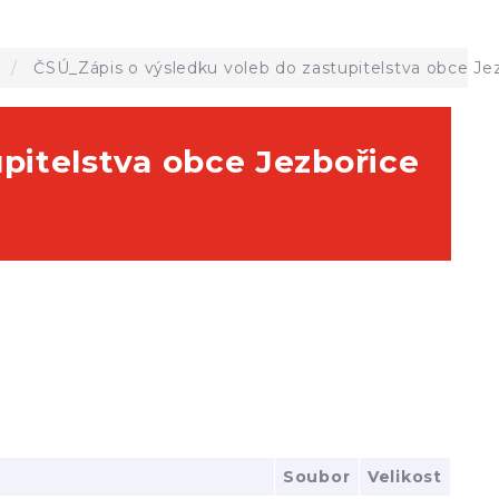
a
ČSÚ_Zápis o výsledku voleb do zastupitelstva obce Je
pitelstva obce Jezbořice
Soubor
Velikost