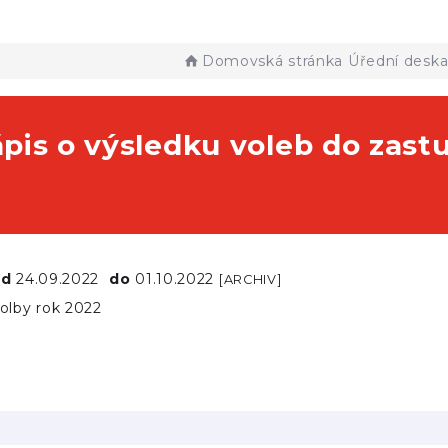
Domovská stránka
Úřední desk
is o výsledku voleb do zastu
od
24.09.2022
do
01.10.2022
[ARCHIV]
olby rok 2022