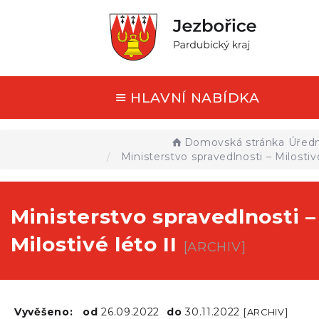
HLAVNÍ NABÍDKA
Domovská stránka
Úředn
Ministerstvo spravedlnosti – Milostivé
Ministerstvo spravedlnosti –
Milostivé léto II
[ARCHIV]
Vyvěšeno:
od
26.09.2022
do
30.11.2022
[ARCHIV]