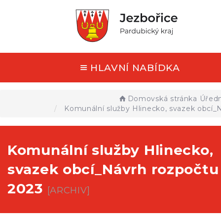
HLAVNÍ NABÍDKA
Domovská stránka
Úředn
Komunální služby Hlinecko, svazek obcí_
Komunální služby Hlinecko,
svazek obcí_Návrh rozpočtu
2023
[ARCHIV]