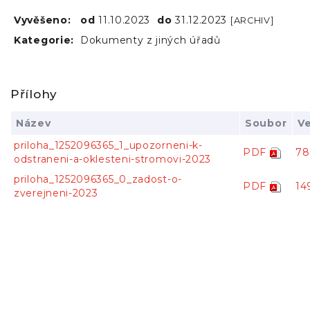
Vyvěšeno:
od
11.10.2023
do
31.12.2023
[ARCHIV]
Kategorie:
Dokumenty z jiných úřadů
Přílohy
Název
Soubor
Ve
priloha_1252096365_1_upozorneni-k-
PDF
78
odstraneni-a-oklesteni-stromovi-2023
priloha_1252096365_0_zadost-o-
PDF
14
zverejneni-2023