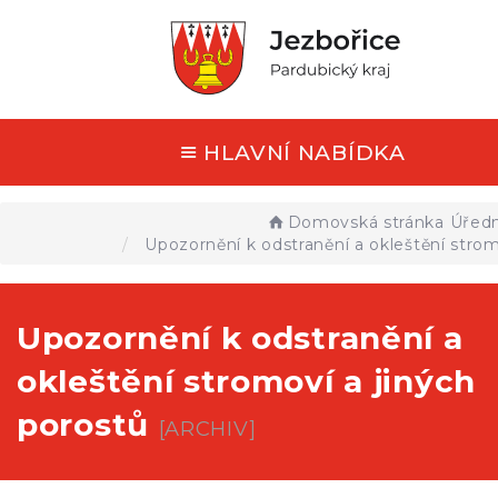
HLAVNÍ NABÍDKA
Domovská stránka
Úředn
Upozornění k odstranění a okleštění strom
Upozornění k odstranění a
okleštění stromoví a jiných
porostů
[ARCHIV]