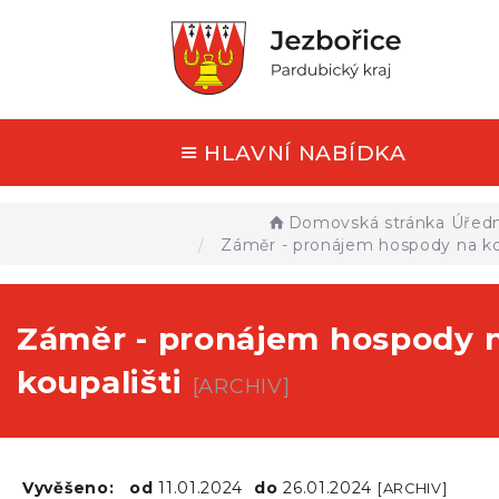
HLAVNÍ NABÍDKA
Domovská stránka
Úředn
Záměr - pronájem hospody na kou
Záměr - pronájem hospody 
koupališti
[ARCHIV]
Vyvěšeno:
od
11.01.2024
do
26.01.2024
[ARCHIV]