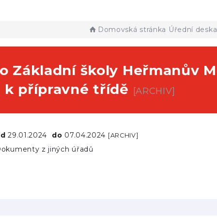
Domovská stránka
Úřední desk
do Základní školy Heřmanův M
 k přípravné třídě
[ARCHIV]
od
29.01.2024
do
07.04.2024
[ARCHIV]
okumenty z jiných úřadů