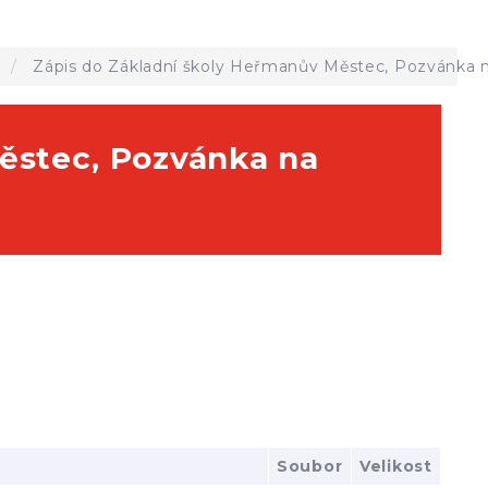
a
Zápis do Základní školy Heřmanův Městec, Pozvánka na
ěstec, Pozvánka na
Soubor
Velikost