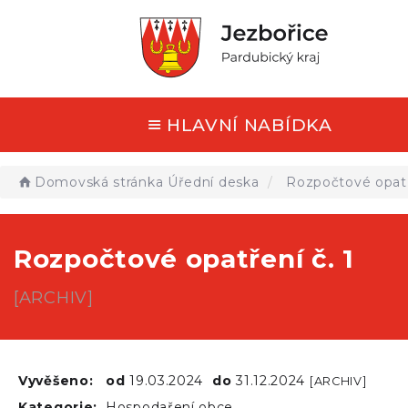
HLAVNÍ NABÍDKA
Domovská stránka
Úřední deska
Rozpočtové opatře
Rozpočtové opatření č. 1
[ARCHIV]
Vyvěšeno:
od
19.03.2024
do
31.12.2024
[ARCHIV]
Kategorie:
Hospodaření obce