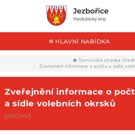
HLAVNÍ NABÍDKA
Domovská stránka
Úředn
Zveřejnění informace o počtu a sídle vole
Zveřejnění informace o poč
a sídle volebních okrsků
[ARCHIV]