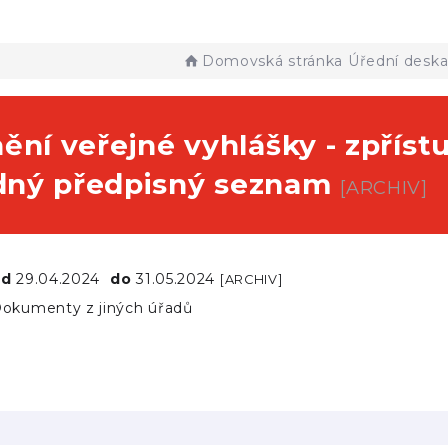
Domovská stránka
Úřední desk
ění veřejné vyhlášky - zpřís
ný předpisný seznam
[ARCHIV]
od
29.04.2024
do
31.05.2024
[ARCHIV]
okumenty z jiných úřadů