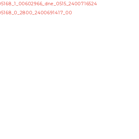
105168_1_00602966_dne_0515_2400716524
105168_0_2800_2400691417_00