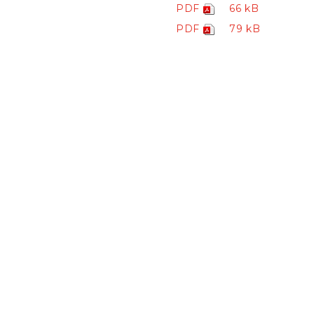
PDF
66 kB
PDF
79 kB