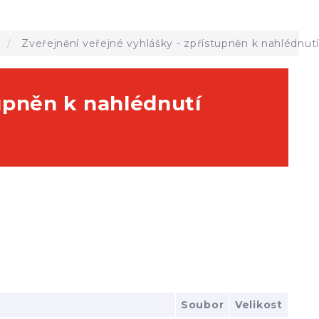
a
Zveřejnění veřejné vyhlášky - zpřístupněn k nahlédnu
tupněn k nahlédnutí
Soubor
Velikost