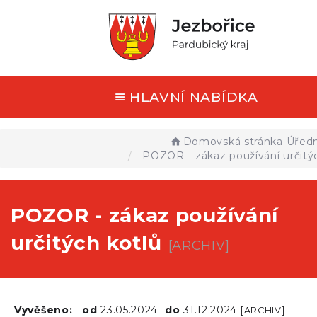
HLAVNÍ NABÍDKA
Domovská stránka
Úředn
POZOR - zákaz používání určitý
POZOR - zákaz používání
určitých kotlů
[ARCHIV]
Vyvěšeno:
od
23.05.2024
do
31.12.2024
[ARCHIV]