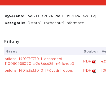
Vyvěšeno:
od
21.08.2024
do
11.09.2024
[ARCHIV]
Kategorie:
Ostatní - rozhodnutí, informace...
Přílohy
Název
Soubor
Ve
priloha_1401535330_1_oznameni-
PDF
43
110060966070-cr2o8dsd3ihm4rlcndo0
priloha_1401535330_0_Průvodní_dopis
PDF
10