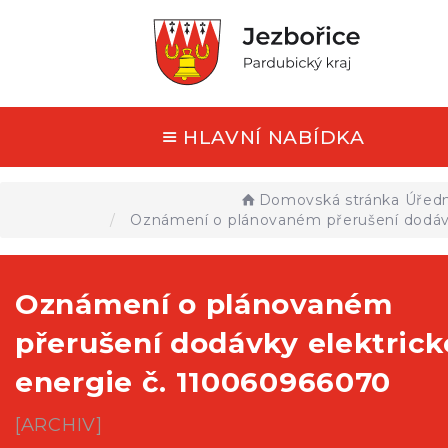
HLAVNÍ NABÍDKA
Domovská stránka
Úředn
Oznámení o plánovaném přerušení dodávk
Oznámení o plánovaném
přerušení dodávky elektrick
energie č. 110060966070
[ARCHIV]