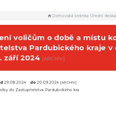
Domovská stránka
Úřední desk
ní voličům o době a místu ko
telstva Pardubického kraje v
1. září 2024
[ARCHIV]
od
29.08.2024
do
20.09.2024
[ARCHIV]
olby do Zastupitelstva Pardubického kra