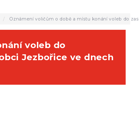
a
Oznámení voličům o době a místu konání voleb do zastu
nání voleb do
 obci Jezbořice ve dnech