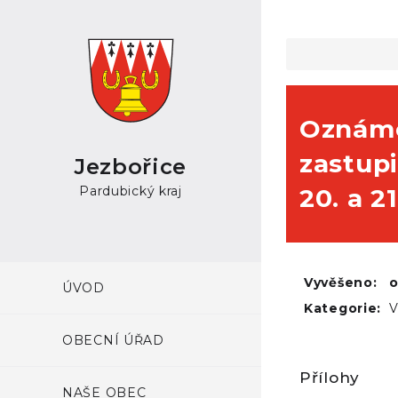
Oznáme
zastupi
Jezbořice
Pardubický kraj
20. a 2
Vyvěšeno:
ÚVOD
Kategorie:
V
OBECNÍ ÚŘAD
Přílohy
NAŠE OBEC