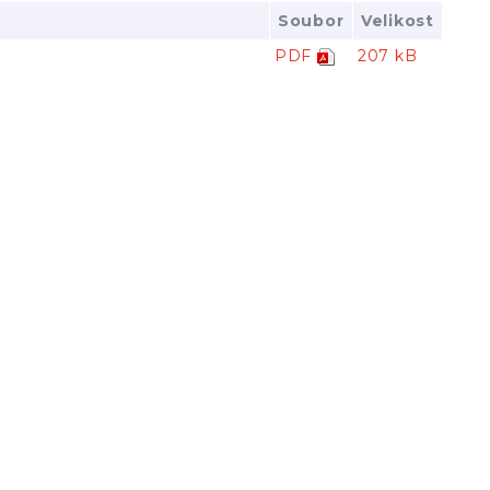
Soubor
Velikost
PDF
207 kB