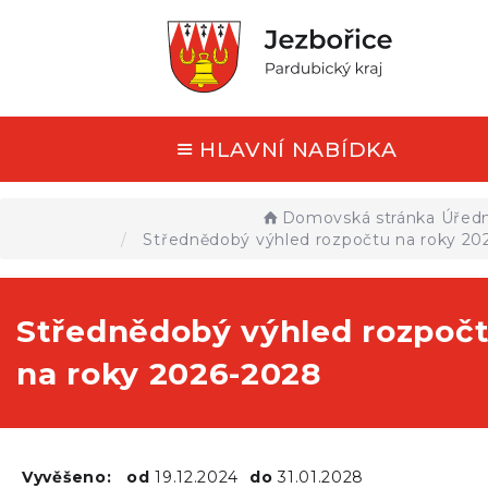
HLAVNÍ NABÍDKA
Domovská stránka
Úředn
Střednědobý výhled rozpočtu na roky 20
Střednědobý výhled rozpoč
na roky 2026-2028
Vyvěšeno:
od
19.12.2024
do
31.01.2028