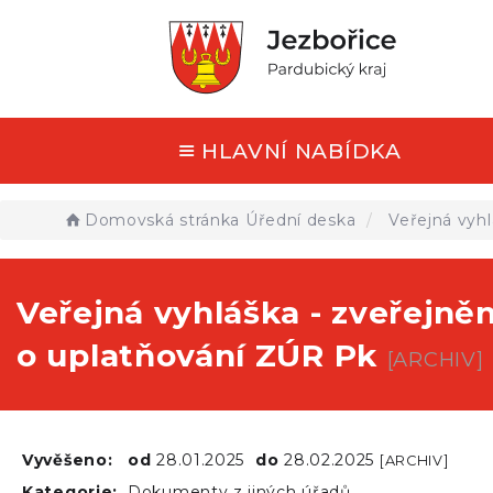
HLAVNÍ NABÍDKA
Domovská stránka
Úřední deska
Veřejná vyhl
Veřejná vyhláška - zveřejně
o uplatňování ZÚR Pk
[ARCHIV]
Vyvěšeno:
od
28.01.2025
do
28.02.2025
[ARCHIV]
Kategorie:
Dokumenty z jiných úřadů