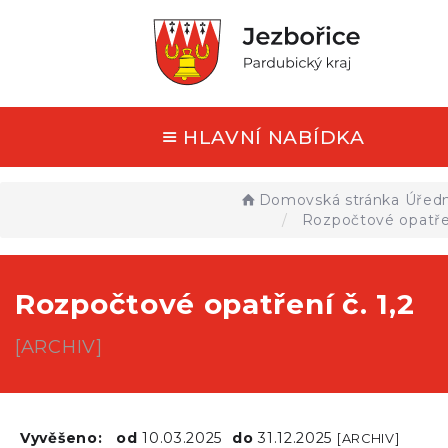
HLAVNÍ NABÍDKA
Domovská stránka
Úředn
Rozpočtové opatřen
Rozpočtové opatření č. 1,2
[ARCHIV]
Vyvěšeno:
od
10.03.2025
do
31.12.2025
[ARCHIV]