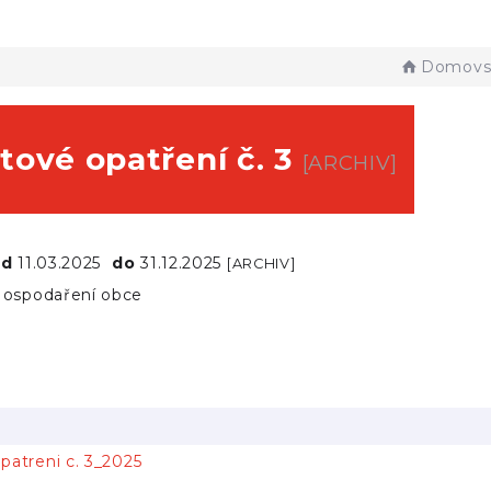
Domovsk
tové opatření č. 3
[ARCHIV]
od
11.03.2025
do
31.12.2025
[ARCHIV]
ospodaření obce
atreni c. 3_2025