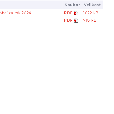
Soubor
Velikost
obcí za rok 2024
PDF
1022 kB
PDF
718 kB