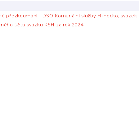
né přezkoumání - DSO Komunální služby Hlinecko, svazek 
čného účtu svazku KSH za rok 2024