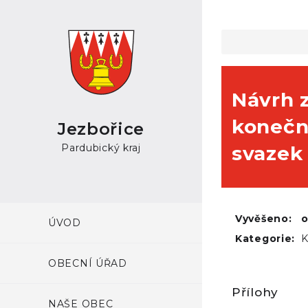
Návrh 
konečn
Jezbořice
Pardubický kraj
svazek
Vyvěšeno:
ÚVOD
Kategorie:
K
OBECNÍ ÚŘAD
Přílohy
NAŠE OBEC