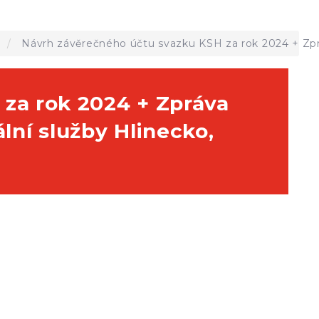
a
Návrh závěrečného účtu svazku KSH za rok 2024 + Zpr
za rok 2024 + Zpráva
ní služby Hlinecko,