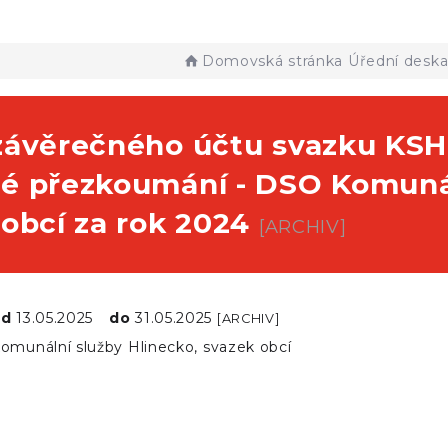
Domovská stránka
Úřední desk
závěrečného účtu svazku KSH 
é přezkoumání - DSO Komunál
 obcí za rok 2024
[ARCHIV]
od
13.05.2025
do
31.05.2025
[ARCHIV]
omunální služby Hlinecko, svazek obcí