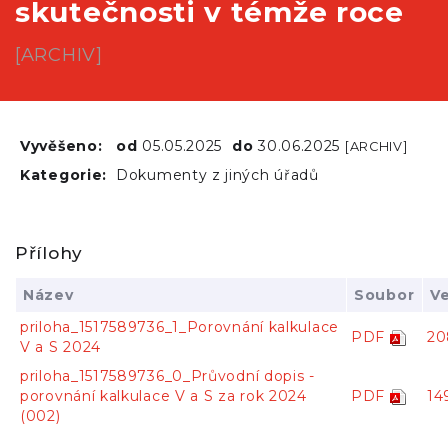
skutečnosti v témže roce
[ARCHIV]
Vyvěšeno:
od
05.05.2025
do
30.06.2025
[ARCHIV]
Kategorie:
Dokumenty z jiných úřadů
Přílohy
Název
Soubor
Ve
priloha_1517589736_1_Porovnání kalkulace
PDF
20
V a S 2024
priloha_1517589736_0_Průvodní dopis -
porovnání kalkulace V a S za rok 2024
PDF
14
(002)