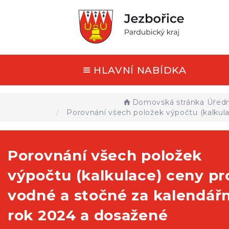
HLAVNÍ NABÍDKA
Domovská stránka
Úředn
Porovnání všech položek výpočtu (kalkula
Porovnání všech položek
výpočtu (kalkulace) ceny pr
vodné a stočné za kalendářn
rok 2024 a dosažené