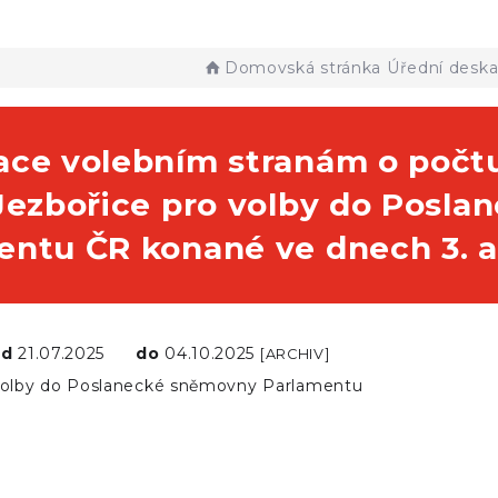
Domovská stránka
Úřední desk
ace volebním stranám o počtu
 Jezbořice pro volby do Posl
entu ČR konané ve dnech 3. a
od
21.07.2025
do
04.10.2025
[ARCHIV]
olby do Poslanecké sněmovny Parlamentu