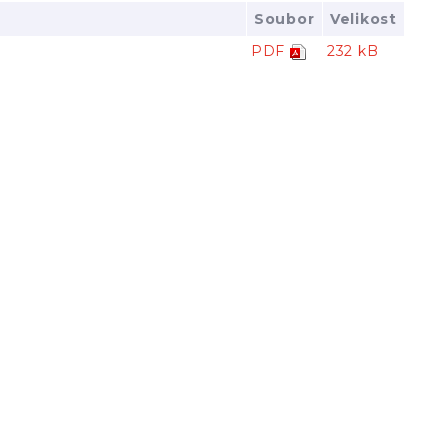
Soubor
Velikost
PDF
232 kB