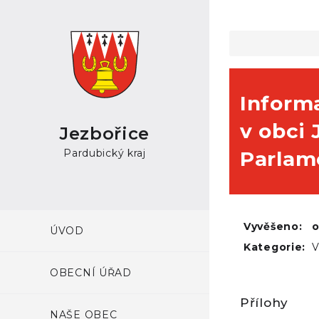
Inform
v obci
Jezbořice
Pardubický kraj
Parlam
Vyvěšeno:
ÚVOD
Kategorie:
V
OBECNÍ ÚŘAD
Přílohy
NAŠE OBEC