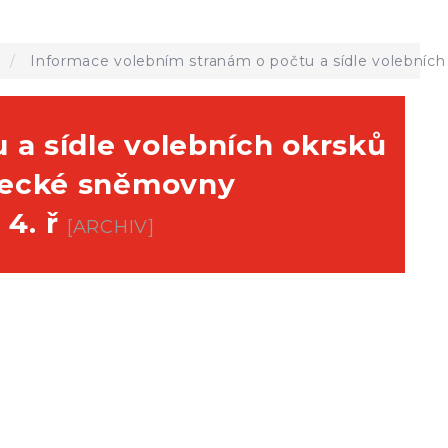
a
Informace volebním stranám o počtu a sídle volebních
 a sídle volebních okrsků
anecké sněmovny
 4. ř
[ARCHIV]