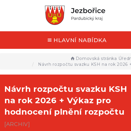
HLAVNÍ NABÍDKA
Domovská stránka
Úředn
Návrh rozpočtu svazku KSH na rok 2026 +
Návrh rozpočtu svazku KSH
na rok 2026 + Výkaz pro
hodnocení plnění rozpočtu
[ARCHIV]