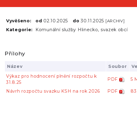
Vyvěšeno:
od
02.10.2025
do
30.11.2025
[ARCHIV]
Kategorie:
Komunální služby Hlinecko, svazek obcí
Přílohy
Název
Soubor
Ve
Výkaz pro hodnocení plnění rozpočtu k
PDF
5 
31.8.25
Návrh rozpočtu svazku KSH na rok 2026
PDF
83