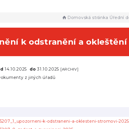
Domovská stránka
Úřední d
nění k odstranění a okleštěn
od
14.10.2025
do
31.10.2025
[ARCHIV]
okumenty z jiných úřadů
15207_1_upozorneni-k-odstraneni-a-oklesteni-stromovi-2025