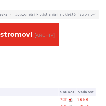
eska
Upozornění k odstranění a okleštění stromoví
í stromoví
[ARCHIV]
Soubor
Velikost
PDF
78 kB