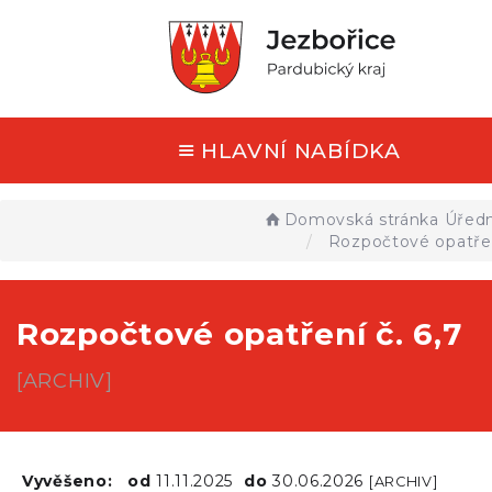
HLAVNÍ NABÍDKA
Domovská stránka
Úředn
Rozpočtové opatřen
Rozpočtové opatření č. 6,7
[ARCHIV]
Vyvěšeno:
od
11.11.2025
do
30.06.2026
[ARCHIV]