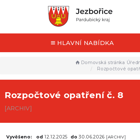
HLAVNÍ NABÍDKA
Domovská stránka
Úředn
Rozpočtové opatře
Rozpočtové opatření č. 8
[ARCHIV]
Vyvěšeno:
od
12.12.2025
do
30.06.2026
[ARCHIV]