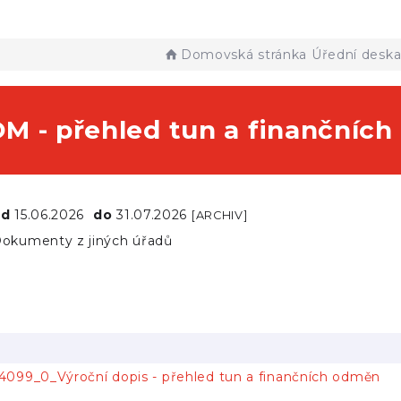
Domovská stránka
Úřední desk
M - přehled tun a finančníc
od
15.06.2026
do
31.07.2026
[ARCHIV]
okumenty z jiných úřadů
24099_0_Výroční dopis - přehled tun a finančních odměn