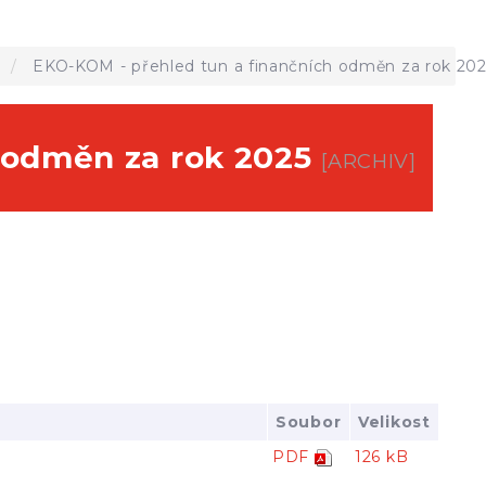
a
EKO-KOM - přehled tun a finančních odměn za rok 20
h odměn za rok 2025
[ARCHIV]
Soubor
Velikost
PDF
126 kB