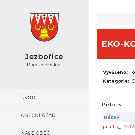
EKO-KO
Jezbořice
Pardubický kraj
Vyvěšeno:
Kategorie:
D
ÚVOD
Přílohy
OBECNÍ ÚŘAD
Název
priloha_17111
NAŠE OBEC