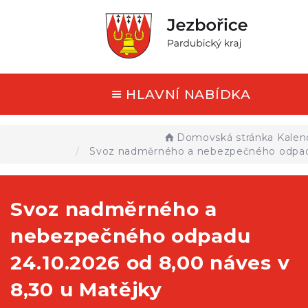
HLAVNÍ NABÍDKA
Domovská stránka
Kalen
Svoz nadměrného a nebezpečného odpadu 
Svoz nadměrného a
nebezpečného odpadu
24.10.2026 od 8,00 náves v
8,30 u Matějky